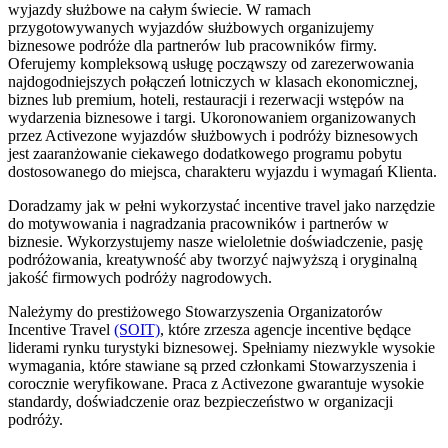
wyjazdy służbowe na całym świecie. W ramach
przygotowywanych wyjazdów służbowych organizujemy
biznesowe podróże dla partnerów lub pracowników firmy.
Oferujemy kompleksową usługę począwszy od zarezerwowania
najdogodniejszych połączeń lotniczych w klasach ekonomicznej,
biznes lub premium, hoteli, restauracji i rezerwacji wstępów na
wydarzenia biznesowe i targi. Ukoronowaniem organizowanych
przez Activezone wyjazdów służbowych i podróży biznesowych
jest zaaranżowanie ciekawego dodatkowego programu pobytu
dostosowanego do miejsca, charakteru wyjazdu i wymagań Klienta.
Doradzamy jak w pełni wykorzystać incentive travel jako narzędzie
do motywowania i nagradzania pracowników
i partnerów w
biznesie. Wykorzystujemy nasze wieloletnie doświadczenie, pasję
podróżowania, kreatywność
aby tworzyć najwyższą i oryginalną
jakość firmowych podróży nagrodowych.
Należymy do prestiżowego Stowarzyszenia Organizatorów
Incentive Travel
(SOIT)
, które zrzesza agencje incentive będące
liderami rynku turystyki biznesowej. Spełniamy niezwykle wysokie
wymagania, które stawiane są przed członkami Stowarzyszenia i
corocznie weryfikowane.
Praca z Activezone gwarantuje wysokie
standardy, doświadczenie oraz bezpieczeństwo w organizacji
podróży.