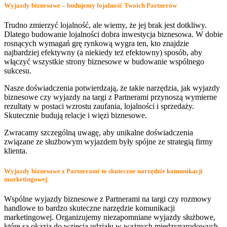
Wyjazdy biznesowe – budujemy lojalność Twoich Partnerów
Trudno zmierzyć lojalność, ale wiemy, że jej brak jest dotkliwy.
Dlatego budowanie lojalności dobra inwestycja biznesowa. W dobie
rosnących wymagań grę rynkową wygra ten, kto znajdzie
najbardziej efektywny (a niekiedy też efektowny) sposób, aby
włączyć wszystkie strony biznesowe w budowanie wspólnego
sukcesu.
Nasze doświadczenia potwierdzają, że takie narzędzia, jak wyjazdy
biznesowe czy wyjazdy na targi z Partnerami przynoszą wymierne
rezultaty w postaci wzrostu zaufania, lojalności i sprzedaży.
Skutecznie budują relacje i więzi biznesowe.
Zwracamy szczególną uwagę, aby unikalne doświadczenia
związane ze służbowym wyjazdem były spójne ze strategią firmy
klienta.
Wyjazdy biznesowe z Partnerami to skuteczne narzędzie komunikacji
marketingowej
Wspólne wyjazdy biznesowe z Partnerami na targi czy rozmowy
handlowe to bardzo skuteczne narzędzie komunikacji
marketingowej. Organizujemy niezapomniane wyjazdy służbowe,
które są okazją do wzięcia udziału w ważnych międzynarodowych