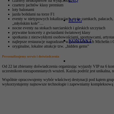
czartery helikopterów na wyłączność
czartery jachtów klasy premium
loty balonami
jazda bolidami na torze F1
eventy w nietypowych lokalizacjach, m.in. zamkach, pałacach, 
BLOG
„młyńskim kole”…
nocne eventy na stokach narciarskich i górskich szczytach
prywatne koncerty z gwiazdami światowej klasy
spotkania z niezwykłymi osobowościami, sportowcami, artysta
KONTAKT
najlepsze restauracje nagradzane w przewodnikach Michelin i 
oryginalne, lokalne atrakcje tzw. „hidden gems”
Personalizujemy serwis i doświadczenia
Od 22 lat zbieramy doświadczenia organizując wyjazdy VIP na 6 kon
uczestnikom niezapomnianych wrażeń. Każda podróż jest unikalna, ni
Wspólnie opracowujemy wybór właściwej destynacji pod kątem grup
wykorzystujemy najnowsze technologie i zapewniamy kompleksową o