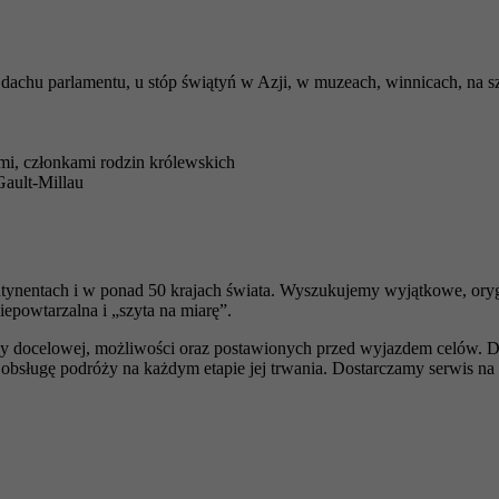
dachu parlamentu, u stóp świątyń w Azji, w muzeach, winnicach, na sz
mi, członkami rodzin królewskich
Gault-Millau
tynentach i w ponad 50 krajach świata. Wyszukujemy wyjątkowe, orygi
epowtarzalna i „szyta na miarę”.
y docelowej, możliwości oraz postawionych przed wyjazdem celów. D
bsługę podróży na każdym etapie jej trwania. Dostarczamy serwis n