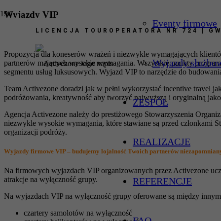
Wyjazdy VIP
Eventy firmowe
LICENCJA TOUROPERATORA NR 724 | GW
Unikalne i luksusowe doświadczenia na wyjazdach VIP z serwisem klasy pre
Propozycja dla koneserów wrażeń i niezwykle wymagających klientów
Wyjazdy służbo
partnerów mających wysokie wymagania. Wszystkie punkty programu 
segmentu usług luksusowych. Wyjazd VIP to n
arzędzie do budowania
Team Activezone doradzi jak w pełni wykorzystać incentive travel j
podróżowania, kreatywność
aby tworzyć najwyższą i oryginalną jak
ZESPÓŁ
Agencja Activezone należy do prestiżowego Stowarzyszenia Organiz
niezwykle wysokie wymagania, które stawiane są przed członkami S
organizacji podróży.
REALIZACJE
Wyjazdy firmowe VIP – budujemy lojalność Twoich partnerów niezapomnian
Na firmowych wyjazdach VIP organizowanych przez Activezone uczes
atrakcje na wyłączność grupy.
REFERENCJE
Na wyjazdach VIP na wyłączność grupy oferowane są między innym
czartery samolotów na wyłączność
FAQ