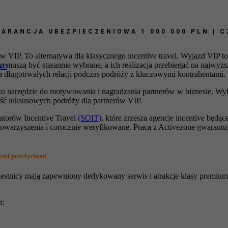
ARANCJA UBEZPIECZENIOWA 1 000 000 PLN | 
mium
 VIP. To alternatywa dla klasycznego incentive travel. Wyjazd VIP t
we
muszą być starannie wybrane, a ich realizacja przebiegać na najwyż
 długotrwałych relacji podczas podróży z kluczowymi kontrahentami.
ako narzędzie do motywowania i nagradzania
partnerów w biznesie. Wyk
ość luksusowych podróży dla partnerów VIP.
atorów Incentive Travel
(SOIT)
, które zrzesza agencje incentive będąc
towarzyszenia i corocznie weryfikowane.
Praca z Activezone gwarantu
ymi przeżyciami
tnicy mają zapewniony dedykowany serwis i atrakcje klasy premium. 
i: