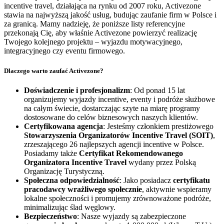
incentive travel, działająca na rynku od 2007 roku, Activezone
stawia na najwyższą jakość usług, budując zaufanie firm w Polsce i
za granicą. Mamy nadzieję, że poniższe listy referencyjne
przekonają Cię, aby właśnie Activezone powierzyć realizację
Twojego kolejnego projektu – wyjazdu motywacyjnego,
integracyjnego czy eventu firmowego.
Dlaczego warto zaufać Activezone?
Doświadczenie i profesjonalizm
: Od ponad 15 lat
organizujemy wyjazdy incentive, eventy i podróże służbowe
na całym świecie, dostarczając szyte na miarę programy
dostosowane do celów biznesowych naszych klientów.
Certyfikowana agencja
: Jesteśmy członkiem prestiżowego
Stowarzyszenia Organizatorów Incentive Travel (SOIT)
,
zrzeszającego 26 najlepszych agencji incentive w Polsce.
Posiadamy także
Certyfikat Rekomendowanego
Organizatora Incentive Travel
wydany przez Polską
Organizację Turystyczną.
Społeczna odpowiedzialność
: Jako posiadacz
certyfikatu
pracodawcy wrażliwego społecznie
, aktywnie wspieramy
lokalne społeczności i promujemy zrównoważone podróże,
minimalizując ślad węglowy.
Bezpieczeństwo
: Nasze wyjazdy są zabezpieczone