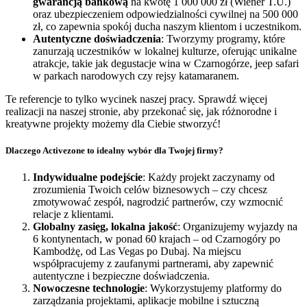
gwarancją bankową
na kwotę 1 000 000 zł (Wiener T.U.)
oraz ubezpieczeniem odpowiedzialności cywilnej na 500 000
zł, co zapewnia spokój ducha naszym klientom i uczestnikom.
Autentyczne doświadczenia
: Tworzymy programy, które
zanurzają uczestników w lokalnej kulturze, oferując unikalne
atrakcje, takie jak degustacje wina w Czarnogórze, jeep safari
w parkach narodowych czy rejsy katamaranem.
Te referencje to tylko wycinek naszej pracy. Sprawdź więcej
realizacji na naszej stronie, aby przekonać się, jak różnorodne i
kreatywne projekty możemy dla Ciebie stworzyć!
Dlaczego Activezone to idealny wybór dla Twojej firmy?
Indywidualne podejście
: Każdy projekt zaczynamy od
zrozumienia Twoich celów biznesowych – czy chcesz
zmotywować zespół, nagrodzić partnerów, czy wzmocnić
relacje z klientami.
Globalny zasięg, lokalna jakość
: Organizujemy wyjazdy na
6 kontynentach, w ponad 60 krajach – od Czarnogóry po
Kambodżę, od Las Vegas po Dubaj. Na miejscu
współpracujemy z zaufanymi partnerami, aby zapewnić
autentyczne i bezpieczne doświadczenia.
Nowoczesne technologie
: Wykorzystujemy platformy do
zarządzania projektami, aplikacje mobilne i sztuczną